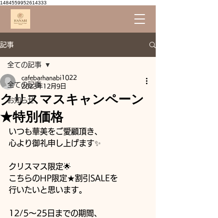
1484559952614333
記事
全ての記事
cafebarhanabi1022
全ての記事
2023年12月9日
クリスマスキャンペーン
お知らせ
★特別価格
いつも華美をご愛顧頂き、
心より御礼申し上げます✨
クリスマス限定🌟
こちらのHP限定★割引SALEを
行いたいと思います。
12/5〜25日までの期間、