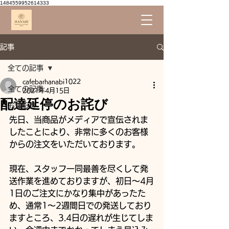
1484559952614333
記事
全ての記事
cafebarhanabi1022
全ての記事
2021年4月15日
配達延停のお詫び
お知らせ
先日、当商品がメディアで宣伝されま
したことにより、非常に多くのお客様
からの注文をいただいております。
現在、スタッフ一同最善を尽くして発
送作業を進めておりますが、初日〜4月
1日のご注文にかなり集中があったた
め、通常1〜2週間日での発送しており
ますところ、3.4日の遅れが生じてしま