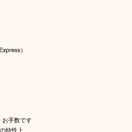
xpress）
、お手数です
品の特性上、