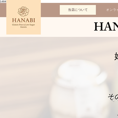
1484559952614333
当店について
オンラ
HAN
そ