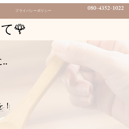
080-4352-1022
プライバシーポリシー
いて🌹
‥
を！
、