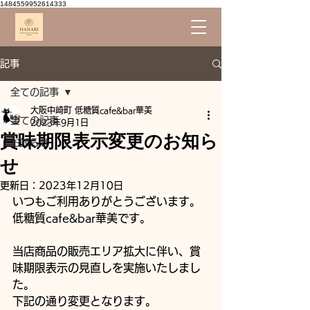
1484559952614333
記事
全ての記事
大阪中崎町 低糖質cafe&bar華美
全ての記事
2023年9月1日
賞味期限表示変更のお知ら
お知らせ
せ
更新日：
2023年12月10日
いつもご利用ありがとうございます。
低糖質cafe&bar華美です。
当店商品の販売エリア拡大に伴い、賞
味期限表示の見直しを実施いたしまし
た。
下記の通り変更となります。