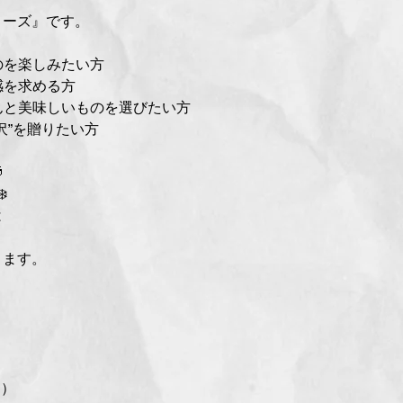
ローズ』です。
のを楽しみたい方
感を求める方
んと美味しいものを選びたい方
沢”を贈りたい方

️
は
。
ります。
g）