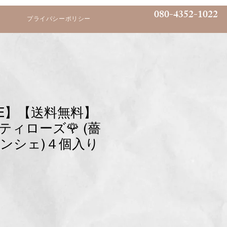
080-4352-1022
プライバシーポリシー
LE】【送料無料】
ィローズ🌹 (薔
ンシェ)４個入り
セ
ー
ル
価
格