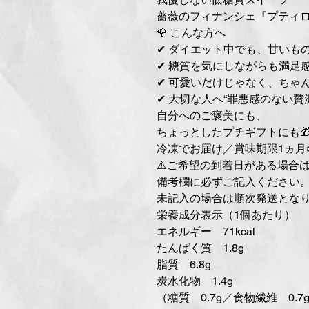
薔薇のフィナンシェ『プティ
🌹 こんな方へ
✔ ダイエット中でも、甘いも
✔ 糖質を気にしながらも満足
✔ 可愛いだけじゃなく、ちゃ
✔ 大切な人へ“罪悪感のない贅
自分へのご褒美にも、
ちょっとしたプチギフトにも
冷凍でお届け／賞味期限1ヵ月❄
⚠️ご希望の到着日がある場合
備考欄に必ずご記入ください
未記入の場合は順次発送とな
栄養成分表示（1個あたり）
エネルギー 71kcal
たんぱく質 1.8g
脂質 6.8g
炭水化物 1.4g
（糖質 0.7g／食物繊維 0.7