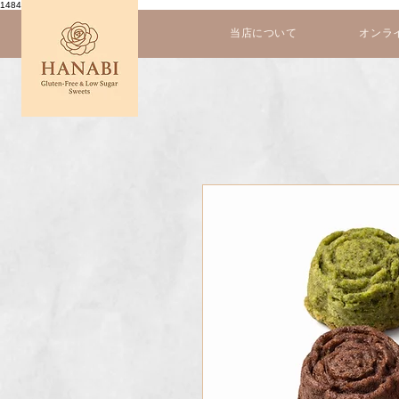
1484559952614333
当店について
オンラ