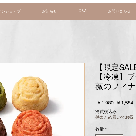
Q&A
インショップ
お知らせ
お問い合わせ
【限定SA
【冷凍】プテ
薇のフィナ
通
 ￥1,980 
￥1,584
常
消費税込み
価
🉐まとめ買いでお得
格
数量
*