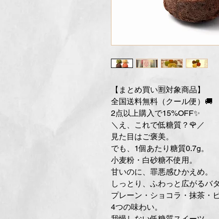
【まとめ買い🈹対象商品】
全国送料無料（クール便）🚚
2点以上購入で15%OFF✨
＼え、これで低糖質？🌹／
見た目はご褒美。
でも、1個あたり糖質0.7g。
小麦粉・白砂糖不使用。
甘いのに、罪悪感ひかえめ。
しっとり、ふわっと広がるバ
プレーン・ショコラ・抹茶・
4つの味わい。
我慢しない低糖質スイーツ