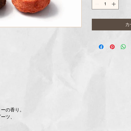
カ
ターの香り。
ビーツ、